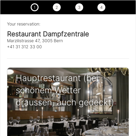
1
2
3
4
Your reservation:
Restaurant Dampfzentrale
Marzilistrasse 47, 3005 Bern
+41 31 312 33 00
Hauptrestaurant (bei
schönem Wetter
draussen, auch gedeckt)