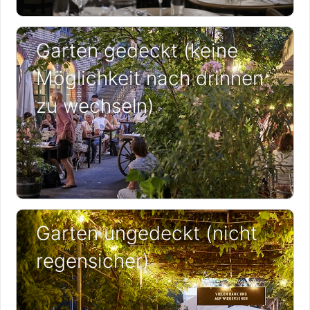
Garten gedeckt (keine
Möglichkeit nach drinnen
zu wechseln)
Garten ungedeckt (nicht
regensicher)