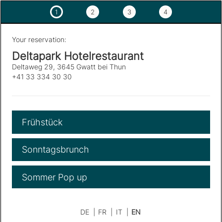
1
2
3
4
Your reservation:
Deltapark Hotelrestaurant
Deltaweg 29, 3645 Gwatt bei Thun
+41 33 334 30 30
Frühstück
Sonntagsbrunch
Sommer Pop up
DE
|
FR
|
IT
|
EN