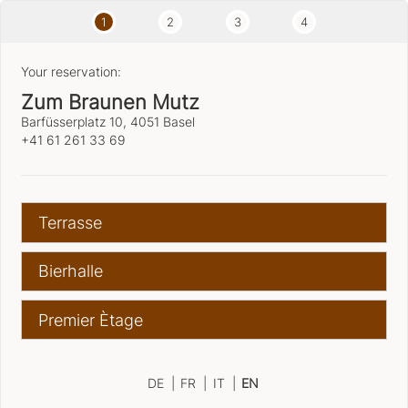
1
2
3
4
Your reservation:
Zum Braunen Mutz
Barfüsserplatz 10, 4051 Basel
+41 61 261 33 69
Terrasse
Bierhalle
Premier Ètage
DE
|
FR
|
IT
|
EN