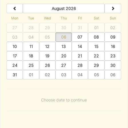
previous
next
August 2026
Mon
Tue
Wed
Thu
Fri
Sat
Sun
27
28
29
30
31
01
02
03
04
05
06
07
08
09
10
11
12
13
14
15
16
17
18
19
20
21
22
23
24
25
26
27
28
29
30
31
01
02
03
04
05
06
Choose date to continue